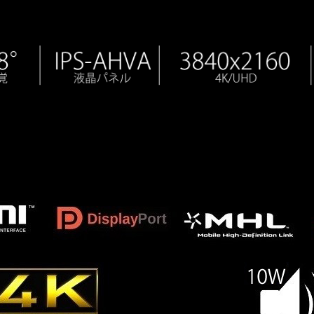
0×2160 4K UHD解像度 アルミ製フレーム 1.07Billion 色パネル搭載 sr