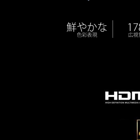
鮮やかな 色彩表現 178°広視野角 IPS-AHVA 液晶パネル 384