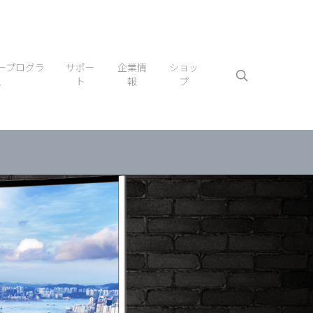
ープログラ
サポー
企業情
ショッ
ム
ト
報
プ