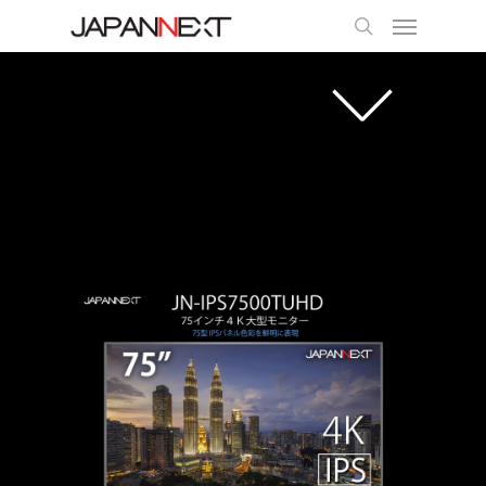
43型4Kモニター「JN-IPS4302TUHD」ついに誕生！
HDCP2.2 UHD 4K 3840×2160 IPS系パネルで色鮮や
かで高い非常にコントラストを実現。VESAマウン
ト付きで便利