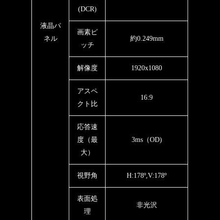
(DCR)
液晶パ
画素ピ
ネル
約0.249mm
ッチ
解像度
1920x1080
アスペ
16:9
クト比
応答速
度（最
3ms（OD)
大）
視野角
H:178º,V:178º
表面処
非光沢
理