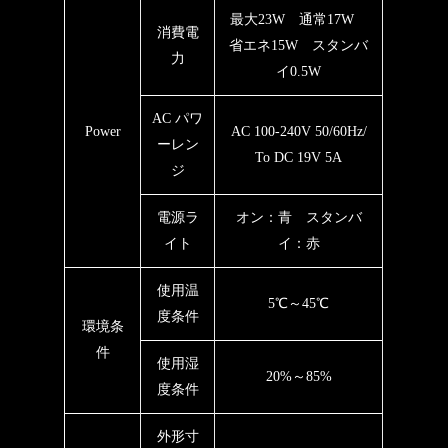
最大23W 通常17W
消費電
省エネ15W スタンバ
力
イ0.5W
AC パワ
Power
AC 100-240V 50/60Hz/
ーレン
To DC 19V 5A
ジ
電源ラ
オン：青 スタンバ
イト
イ：赤
使用温
5℃～45℃
度条件
環境条
件
使用湿
20%～85%
度条件
外形寸