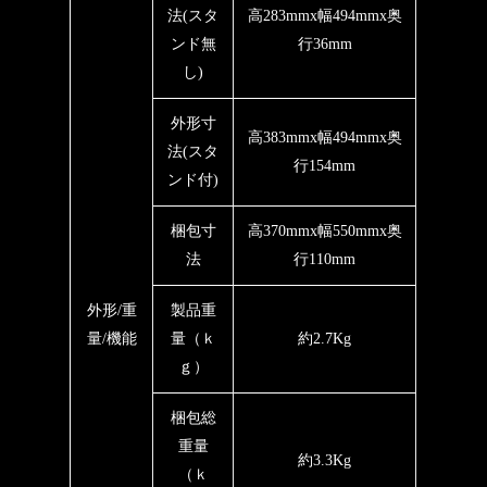
法(スタ
高283mmx幅494mmx奥
ンド無
行36mm
し)
外形寸
高383mmx幅494mmx奥
法(スタ
行154mm
ンド付)
梱包寸
高370mmx幅550mmx奥
法
行110mm
外形/重
製品重
量/機能
量（ｋ
約2.7Kg
ｇ）
梱包総
重量
約3.3Kg
（ｋ