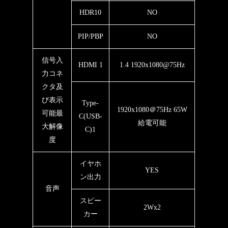
HDR10
NO
PIP/PBP
NO
信号入
HDMI 1
1.4 1920x1080@75Hz
力コネ
クタ及
び表示
Type-
1920x1080＠75Hz 65W
可能最
C(USB-
給電可能
大解像
C)1
度
イヤホ
YES
ン出力
音声
スピー
2Wx2
カー