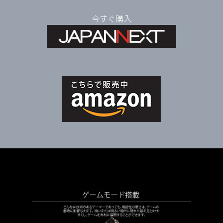
今
すぐ購入